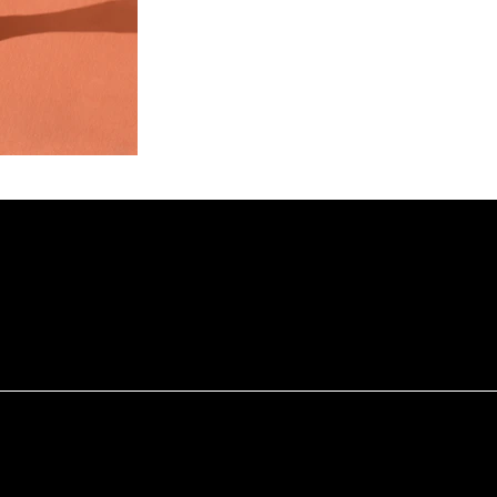
su i Innowacji Copernicus
. z o.o.