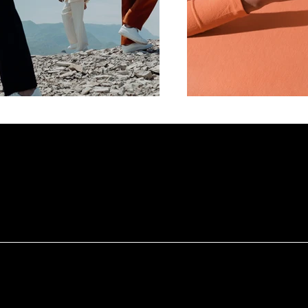
Centrum Bizne
4E CAPITAL sp