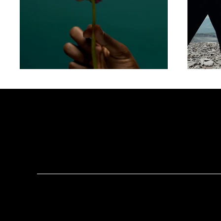
Kontakt
Centrum Biznesu i Innowacji Copernicus
4E CAPITAL sp. z o.o.