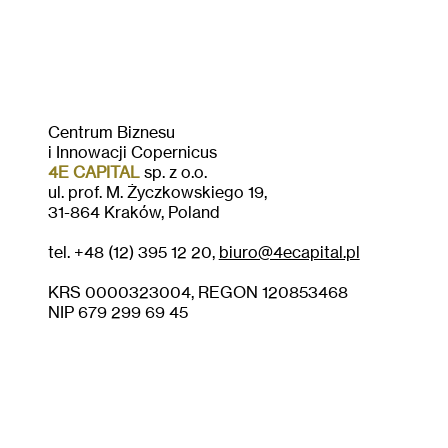
Centrum Biznesu
i Innowacji Copernicus
4E CAPITAL
sp. z o.o.
ul. prof. M. Życzkowskiego 19,
31-864 Kraków, Poland
tel. +48 (12) 395 12 20,
biuro@4ecapital.pl
KRS 0000323004, REGON 120853468
NIP 679 299 69 45