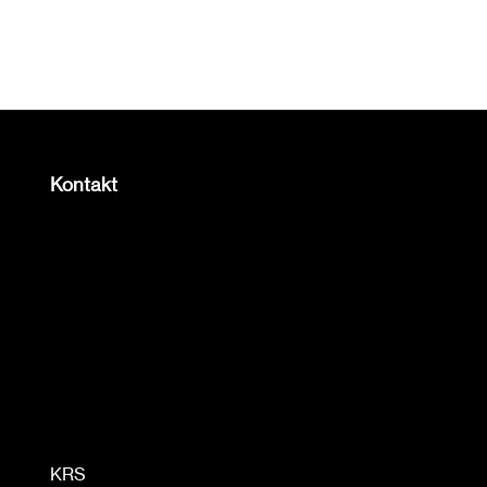
Kontakt
Centrum Biznesu i Innowacji Copernicus
4E CAPITAL sp. z o.o.
ul. prof. M. Życzkowskiego 19,
31-864 Kraków, Poland
+48 (12)
395 12
20,
biuro@
4ecapital.pl
KRS