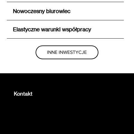
Nowoczesny biurowiec
Elastyczne warunki współpracy
INNE INWESTYCJE
Kontakt
Centrum Biznesu i Innowacji Copernicus
4E CAPITAL sp. z o.o.
ul. prof. M. Życzkowskiego 19,
31-864 Kraków, Poland